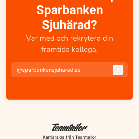
Sparbanken
Sjuhärad?
Var med och rekrytera din
framtida kollega.
@sparbankensjuharad.se
Logga i
Karriärsida
från Teamtailor