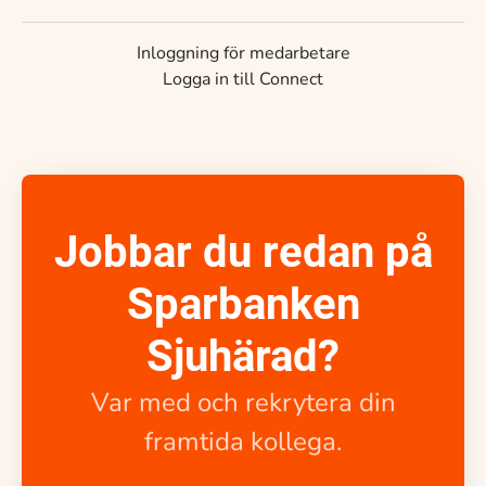
Inloggning för medarbetare
Logga in till Connect
Jobbar du redan på
Sparbanken
Sjuhärad?
Var med och rekrytera din
framtida kollega.