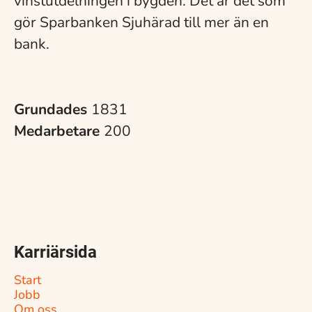
vinstutdelningen i bygden. Det är det som
gör Sparbanken Sjuhärad till mer än en
bank.
Grundades
1831
Medarbetare
200
Karriärsida
Start
Jobb
Om oss