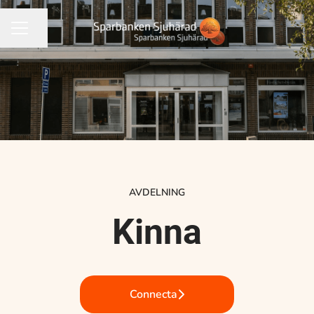
Dela sidan
KARRIÄRMENY
AVDELNING
Kinna
Connecta