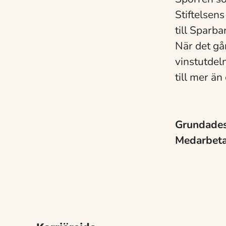
Stiftelsens
till Sparb
När det går
vinstutdel
till mer än
Grundade
Medarbet