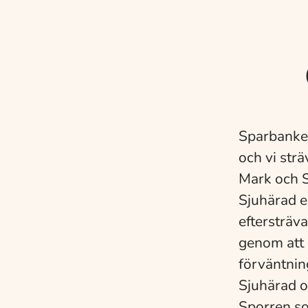
Sparbanken
och vi strä
Mark och 
Sjuhärad e
eftersträv
genom att 
förväntnin
Sjuhärad o
Sporren s