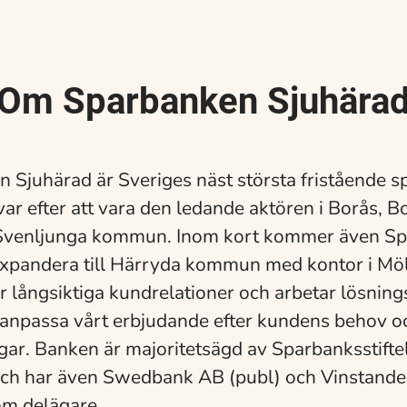
Om Sparbanken Sjuhära
 Sjuhärad är Sveriges näst största fristående 
var efter att vara den ledande aktören i Borås, B
Svenljunga kommun. Inom kort kommer även S
xpandera till Härryda kommun med kontor i Möl
ar långsiktiga kundrelationer och arbetar lösning
anpassa vårt erbjudande efter kundens behov o
gar. Banken är majoritetsägd av Sparbanksstifte
ch har även Swedbank AB (publ) och Vinstandel
om delägare.