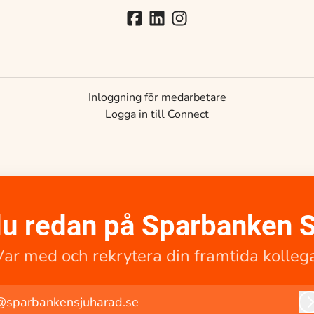
Inloggning för medarbetare
Logga in till Connect
u redan på Sparbanken 
Var med och rekrytera din framtida kollega
@sparbankensjuharad.se