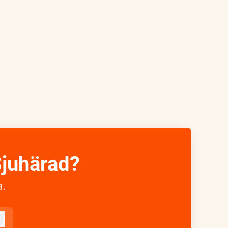
Sjuhärad?
.
Logga in