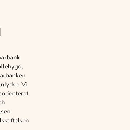
d
sparbank
ollebygd,
parbanken
nlycke. Vi
sorienterat
ch
lsen
sstiftelsen