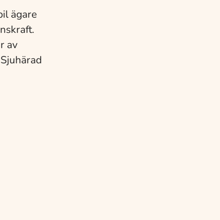
bil ägare
nskraft.
r av
 Sjuhärad