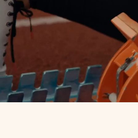
Vill
Med en sta
medarbetar
stolthet d
tillsammans
organisati