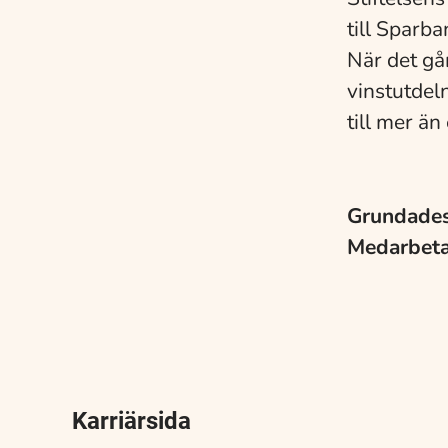
till Sparb
När det går
vinstutdel
till mer än
Grundade
Medarbet
Karriärsida