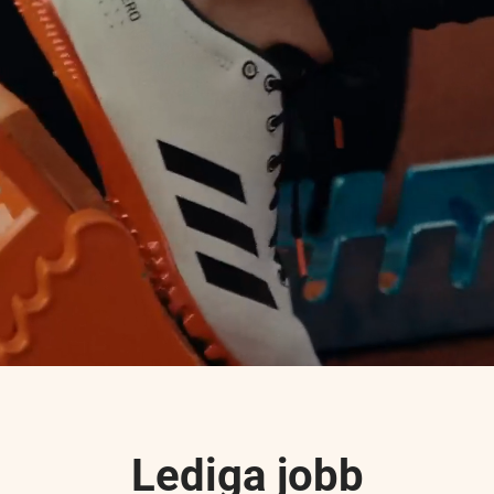
 du bli en del av den perso
och lokala banken?
rk lokal närvaro, personliga möten och engage
e skapar vi de bästa kundupplevelserna. Vi för
et förtroende våra kunder har gett oss i över 190
 ger vi tillbaka genom att stötta projekt, föreni
oner runt omkring oss i Sjuhärad.
Lediga jobb