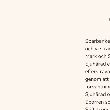
Sparbanken
och vi strä
Mark och 
Sjuhärad e
eftersträv
genom att 
förväntnin
Sjuhärad o
Sporren s
Stiftelsens