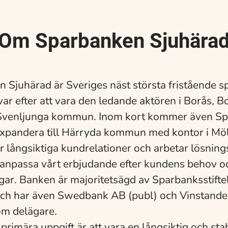
Om Sparbanken Sjuhära
 Sjuhärad är Sveriges näst största fristående 
var efter att vara den ledande aktören i Borås, B
Svenljunga kommun. Inom kort kommer även S
xpandera till Härryda kommun med kontor i Möl
ar långsiktiga kundrelationer och arbetar lösning
anpassa vårt erbjudande efter kundens behov o
gar. Banken är majoritetsägd av Sparbanksstifte
ch har även Swedbank AB (publ) och Vinstandel
om delägare.
 primära uppgift är att vara en långsiktig och sta