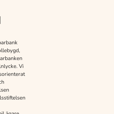
d
sparbank
ollebygd,
parbanken
nlycke. Vi
sorienterat
ch
lsen
sstiftelsen
bil ägare