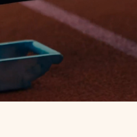
nliga
rade
valtar med
 år. Och
ngar och