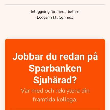
Inloggning för medarbetare
Logga in till Connect
Jobbar du redan på
Sparbanken
Sjuhärad?
Var med och rekrytera din
framtida kollega.