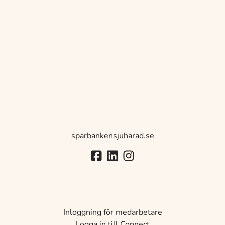
sparbankensjuharad.se
Inloggning för medarbetare
Logga in till Connect