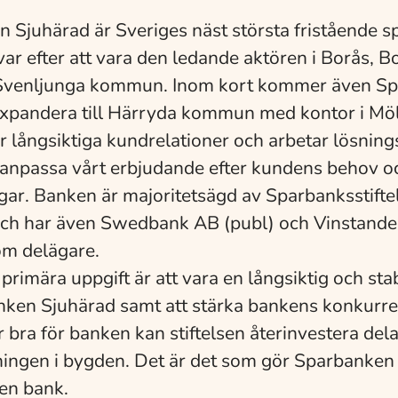
 Sjuhärad är Sveriges näst största fristående 
var efter att vara den ledande aktören i Borås, B
Svenljunga kommun. Inom kort kommer även S
xpandera till Härryda kommun med kontor i Möl
ar långsiktiga kundrelationer och arbetar lösning
anpassa vårt erbjudande efter kundens behov o
gar. Banken är majoritetsägd av Sparbanksstifte
ch har även Swedbank AB (publ) och Vinstandel
om delägare.
 primära uppgift är att vara en långsiktig och sta
anken Sjuhärad samt att stärka bankens konkurre
 bra för banken kan stiftelsen återinvestera dela
ningen i bygden. Det är det som gör Sparbanken
 en bank.