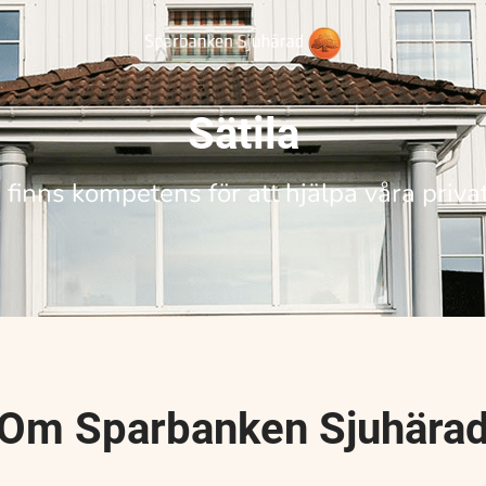
Sätila
a finns kompetens för att hjälpa våra priv
Om Sparbanken Sjuhära