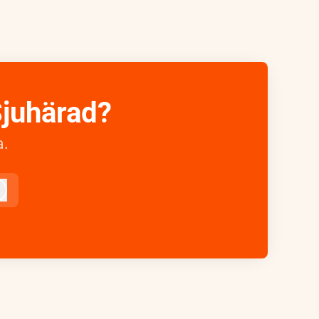
Sjuhärad?
.
Logga in