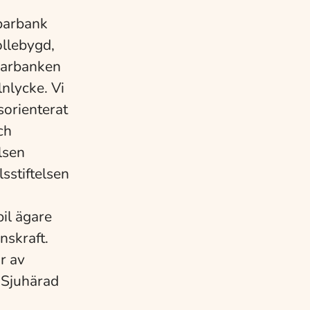
sparbank
ollebygd,
parbanken
nlycke. Vi
sorienterat
ch
lsen
sstiftelsen
bil ägare
nskraft.
r av
 Sjuhärad