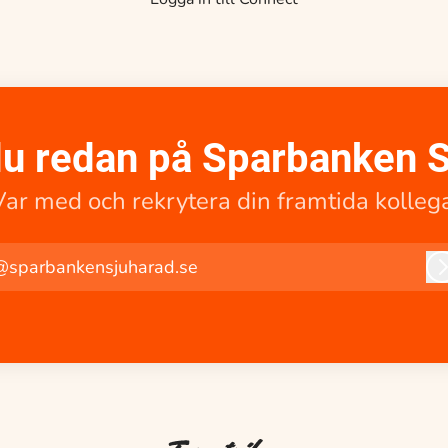
u redan på Sparbanken 
Var med och rekrytera din framtida kollega
@sparbankensjuharad.se