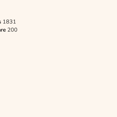
s
1831
are
200