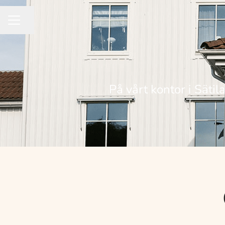
Dela sidan
KARRIÄRMENY
På vårt kontor i Sätil